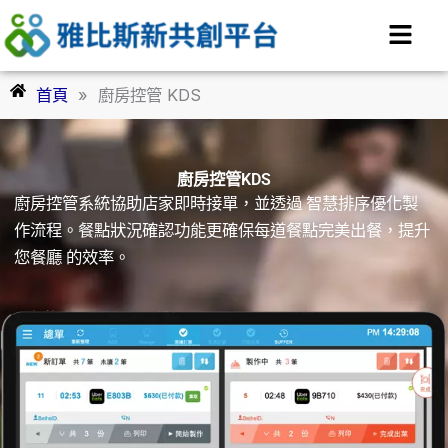
跳
至
主
要
首頁
»
廚房控管 KDS
內
容
廚房控管KDS
廚房控管系統協助店家即時接單，並透過 智慧排序優化製
作流程。餐點狀況確認功能更確保每道餐點完美出餐，提升
您餐廳 的效率。