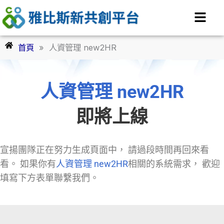
跳
至
主
要
首頁
»
人資管理 new2HR
內
容
人資管理 new2HR
即將上線
宣揚團隊正在努力生成頁面中， 請過段時間再回來看
看。 如果你有
人資管理 new2HR
相關的系統需求， 歡迎
填寫下方表單聯繫我們。